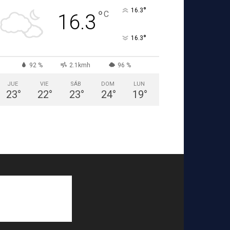
°
16.3
°
C
16.3
°
16.3
92 %
2.1kmh
96 %
JUE
VIE
SÁB
DOM
LUN
23
°
22
°
23
°
24
°
19
°