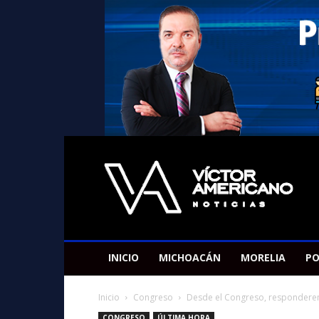
Americano
Victor
INICIO
MICHOACÁN
MORELIA
PO
Inicio
Congreso
Desde el Congreso, responderem
CONGRESO
ÚLTIMA HORA