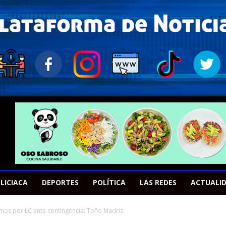
LICIACA
DEPORTES
POLÍTICA
LAS REDES
ACTUALI
os por LC ante contingencia: Toño Madriz