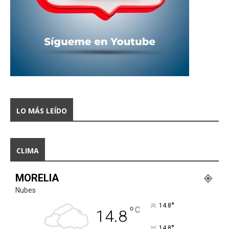
LO MÁS LEÍDO
CLIMA
MORELIA
Nubes
°
14.8
°
C
14.8
°
14.8