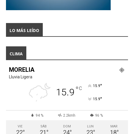
LO MÁS LEÍDO
CLIMA
MORELIA
Lluvia Ligera
°
15.9
°
C
15.9
°
15.9
94 %
2.2kmh
96 %
VIE
SÁB
DOM
LUN
MAR
22
°
21
°
24
°
23
°
18
°