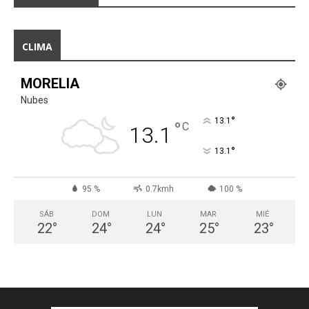
CLIMA
MORELIA
Nubes
°
13.1
°
C
13.1
°
13.1
95 %
0.7kmh
100 %
SÁB
DOM
LUN
MAR
MIÉ
22
°
24
°
24
°
25
°
23
°