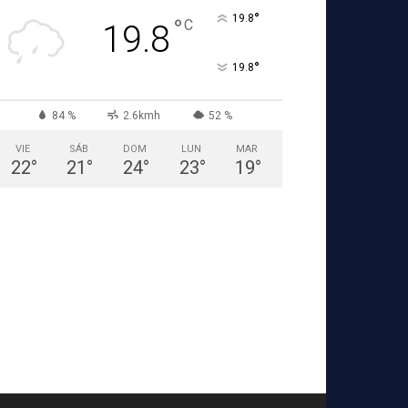
°
19.8
°
C
19.8
°
19.8
84 %
2.6kmh
52 %
VIE
SÁB
DOM
LUN
MAR
22
°
21
°
24
°
23
°
19
°