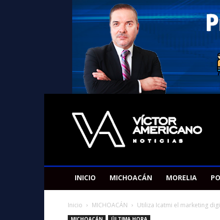
Americano
Victor
INICIO
MICHOACÁN
MORELIA
PO
Inicio
MICHOACÁN
Utiliza Icatmi el marketing di
MICHOACÁN
ÚLTIMA HORA