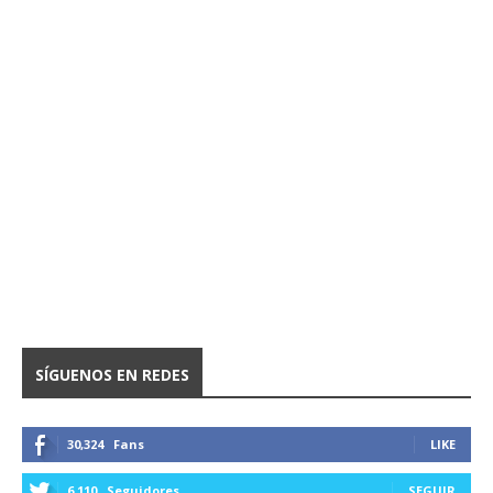
SÍGUENOS EN REDES
30,324
Fans
LIKE
6,110
Seguidores
SEGUIR