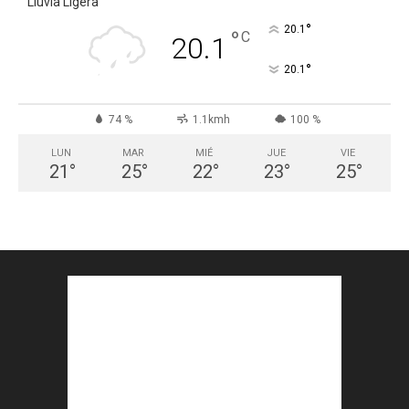
Lluvia Ligera
°
20.1
°
C
20.1
°
20.1
74 %
1.1kmh
100 %
LUN
MAR
MIÉ
JUE
VIE
21
°
25
°
22
°
23
°
25
°