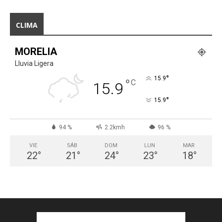
CLIMA
MORELIA
Lluvia Ligera
°
15.9
°
C
15.9
°
15.9
94 %
2.2kmh
96 %
VIE
SÁB
DOM
LUN
MAR
22
°
21
°
24
°
23
°
18
°