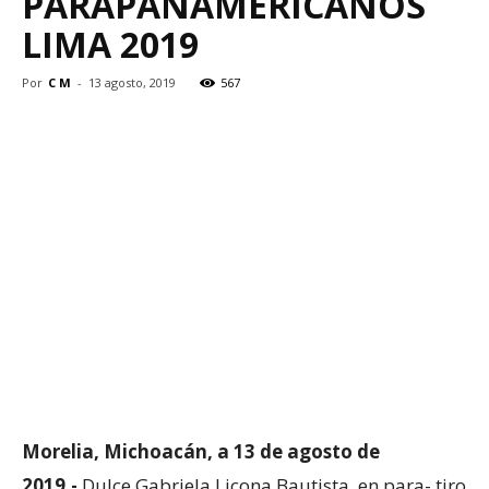
PARAPANAMERICANOS
LIMA 2019
Por
C M
-
13 agosto, 2019
567
Morelia, Michoacán, a 13 de agosto de
2019.-
Dulce Gabriela Licona Bautista, en para- tiro