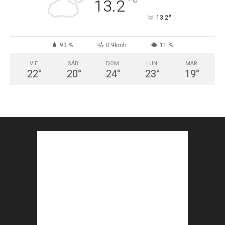
°
13.2
°
13.2
93 %
0.9kmh
11 %
VIE
SÁB
DOM
LUN
MAR
22
°
20
°
24
°
23
°
19
°