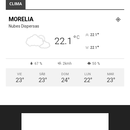
CLIMA
MORELIA
Nubes Dispersas
°
22.1
°
C
22.1
°
22.1
67 %
2kmh
50 %
VIE
SÁB
DOM
LUN
MAR
23
°
23
°
24
°
22
°
23
°