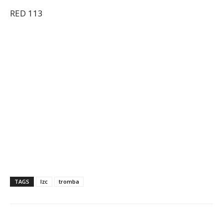
RED 113
TAGS
lzc
tromba