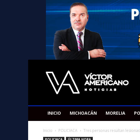
Americano
Victor
INICIO
MICHOACÁN
MORELIA
PO
Inicio
POLICIACA
Tres personas resultan lesiona
POLICIACA
ÚLTIMA HORA