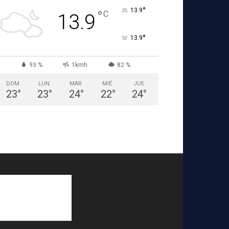
°
13.9
°
C
13.9
°
13.9
93 %
1kmh
82 %
DOM
LUN
MAR
MIÉ
JUE
23
°
23
°
24
°
22
°
24
°