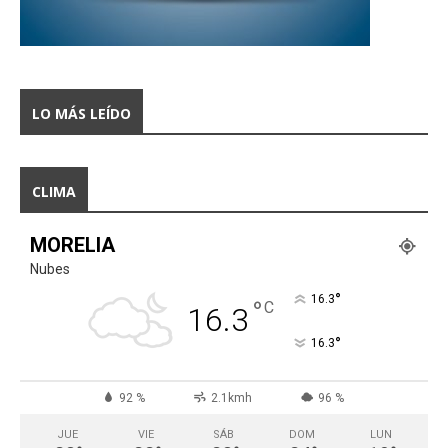
LO MÁS LEÍDO
CLIMA
MORELIA
Nubes
°
16.3
°
C
16.3
°
16.3
92 %
2.1kmh
96 %
JUE
VIE
SÁB
DOM
LUN