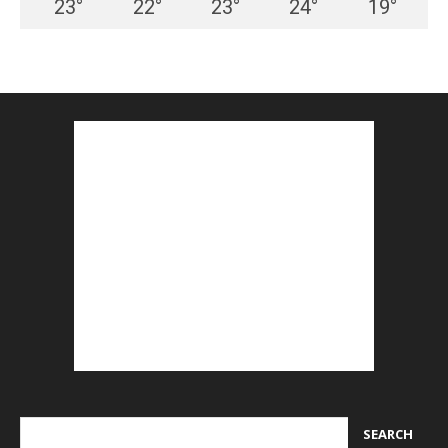
23
°
22
°
23
°
24
°
19
°