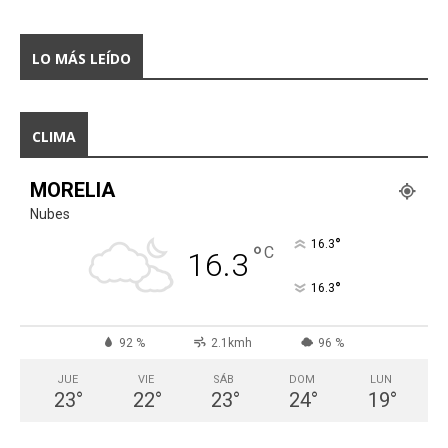
LO MÁS LEÍDO
CLIMA
MORELIA
Nubes
°
16.3
°
C
16.3
°
16.3
92 %
2.1kmh
96 %
JUE
VIE
SÁB
DOM
LUN
23
°
22
°
23
°
24
°
19
°