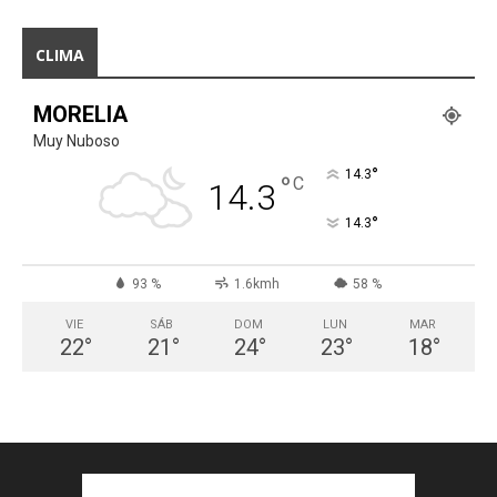
CLIMA
MORELIA
Muy Nuboso
°
14.3
°
C
14.3
°
14.3
93 %
1.6kmh
58 %
VIE
SÁB
DOM
LUN
MAR
22
°
21
°
24
°
23
°
18
°