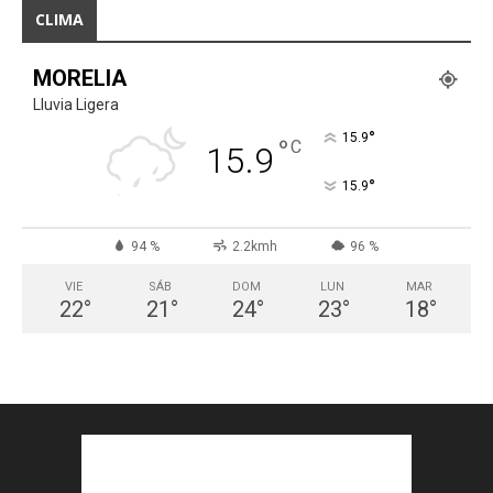
CLIMA
MORELIA
Lluvia Ligera
°
15.9
°
C
15.9
°
15.9
94 %
2.2kmh
96 %
VIE
SÁB
DOM
LUN
MAR
22
°
21
°
24
°
23
°
18
°