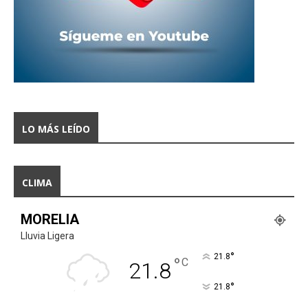
LO MÁS LEÍDO
CLIMA
MORELIA
Lluvia Ligera
°
21.8
°
C
21.8
°
21.8