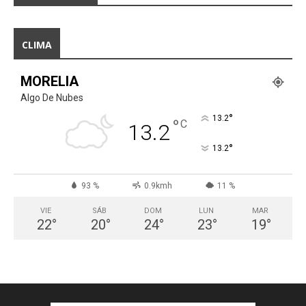
CLIMA
MORELIA
Algo De Nubes
°
13.2
°
C
13.2
°
13.2
93 %
0.9kmh
11 %
VIE
SÁB
DOM
LUN
MAR
22
°
20
°
24
°
23
°
19
°