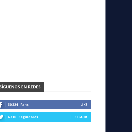
SÍGUENOS EN REDES
30,324
Fans
LIKE
6,110
Seguidores
SEGUIR