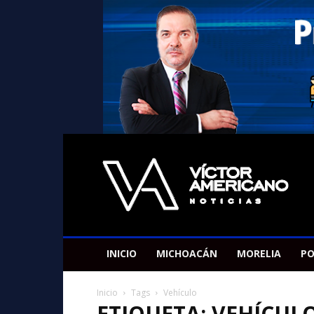
Americano
Victor
INICIO
MICHOACÁN
MORELIA
PO
Inicio
Tags
Vehículo
ETIQUETA: VEHÍCUL