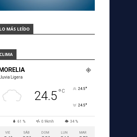
LO MÁS LEÍDO
CLIMA
MORELIA
Lluvia Ligera
°
24.5
°
C
24.5
°
24.5
61 %
0.9kmh
34 %
VIE
SÁB
DOM
LUN
MAR