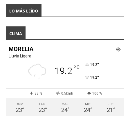
LO MÁS LEÍDO
CLIMA
MORELIA
Lluvia Ligera
°
19.2
°
C
19.2
°
19.2
83 %
0.5kmh
100 %
DOM
LUN
MAR
MIÉ
JUE
23
°
23
°
24
°
24
°
21
°