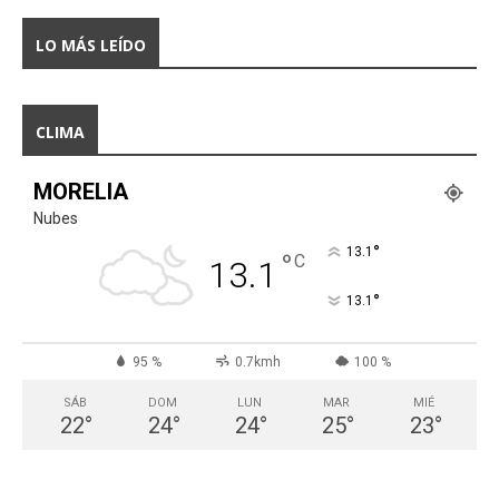
LO MÁS LEÍDO
CLIMA
MORELIA
Nubes
°
13.1
°
C
13.1
°
13.1
95 %
0.7kmh
100 %
SÁB
DOM
LUN
MAR
MIÉ
22
°
24
°
24
°
25
°
23
°