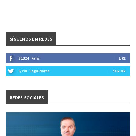
SÍGUENOS EN REDES
30,324
Fans
LIKE
6,110
Seguidores
SEGUIR
REDES SOCIALES