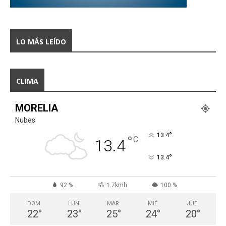
LO MÁS LEÍDO
CLIMA
MORELIA
Nubes
°
13.4
°
C
13.4
°
13.4
92 %
1.7kmh
100 %
DOM
LUN
MAR
MIÉ
JUE
22
°
23
°
25
°
24
°
20
°