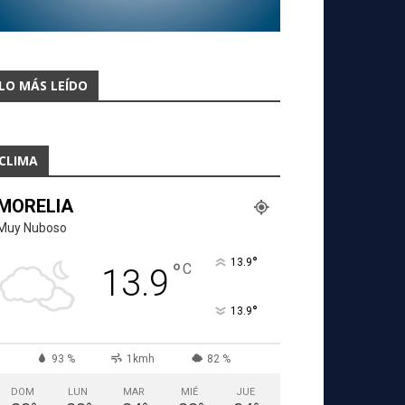
LO MÁS LEÍDO
CLIMA
MORELIA
Muy Nuboso
°
13.9
°
C
13.9
°
13.9
93 %
1kmh
82 %
DOM
LUN
MAR
MIÉ
JUE