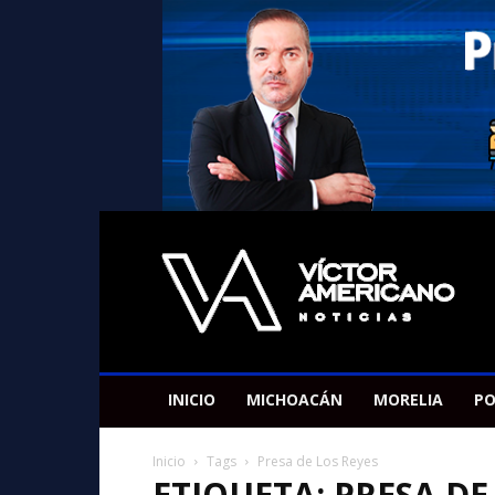
Americano
Victor
INICIO
MICHOACÁN
MORELIA
PO
Inicio
Tags
Presa de Los Reyes
ETIQUETA: PRESA DE