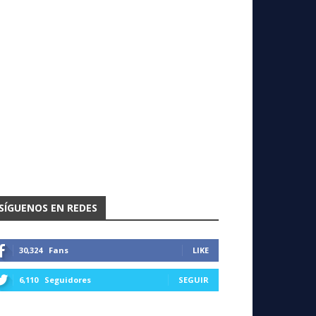
SÍGUENOS EN REDES
30,324
Fans
LIKE
6,110
Seguidores
SEGUIR