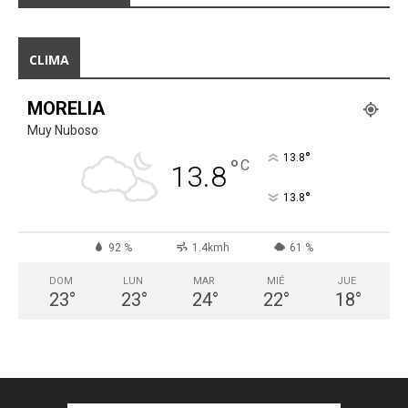
CLIMA
MORELIA
Muy Nuboso
°
13.8
°
C
13.8
°
13.8
92 %
1.4kmh
61 %
DOM
LUN
MAR
MIÉ
JUE
23
°
23
°
24
°
22
°
18
°