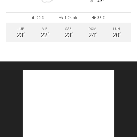
°
14.6
90 %
1.2kmh
38 %
JUE
VIE
SÁB
DOM
LUN
23
°
22
°
23
°
24
°
20
°