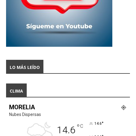
LO MÁS LEÍDO
CLIMA
MORELIA
Nubes Dispersas
°
14.6
°
C
14.6