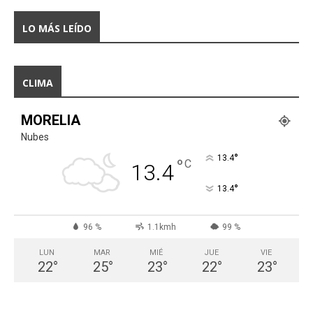
LO MÁS LEÍDO
CLIMA
MORELIA
Nubes
°
13.4
°
C
13.4
°
13.4
96 %
1.1kmh
99 %
LUN
MAR
MIÉ
JUE
VIE
22
°
25
°
23
°
22
°
23
°