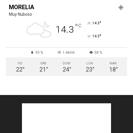
MORELIA
Muy Nuboso
°
14.3
°
C
14.3
°
14.3
93 %
1.6kmh
58 %
VIE
SÁB
DOM
LUN
MAR
22
°
21
°
24
°
23
°
18
°