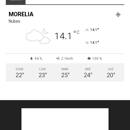
MORELIA
Nubes
°
14.1
°
C
14.1
°
14.1
94 %
2.1kmh
100 %
DOM
LUN
MAR
MIÉ
JUE
22
°
23
°
25
°
24
°
20
°