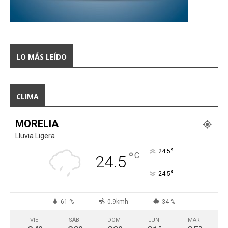
LO MÁS LEÍDO
CLIMA
MORELIA
Lluvia Ligera
°
24.5
°
C
24.5
°
24.5
61 %
0.9kmh
34 %
VIE
SÁB
DOM
LUN
MAR