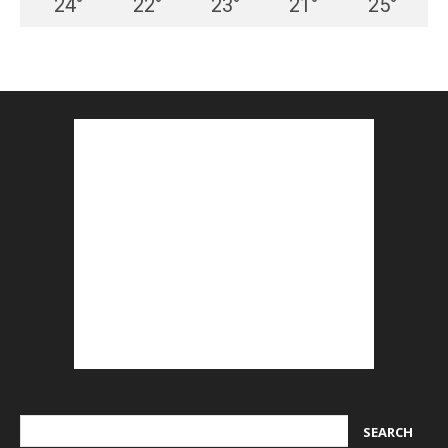
24
°
22
°
23
°
21
°
25
°