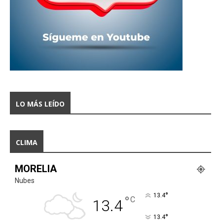
LO MÁS LEÍDO
CLIMA
MORELIA
Nubes
°
13.4
°
C
13.4
°
13.4