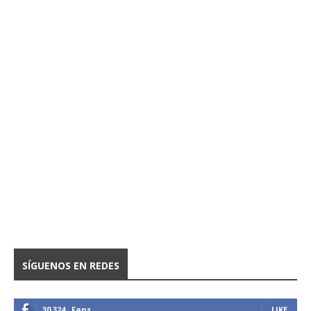
SÍGUENOS EN REDES
30,324
Fans
LIKE