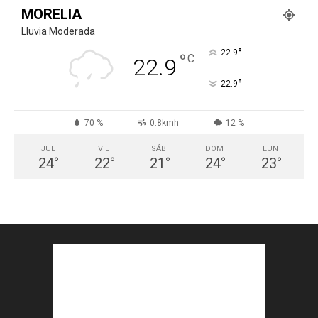
MORELIA
Lluvia Moderada
°
22.9
°
C
22.9
°
22.9
70 %
0.8kmh
12 %
JUE
VIE
SÁB
DOM
LUN
24
°
22
°
21
°
24
°
23
°