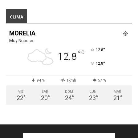
CLIMA
MORELIA
Muy Nuboso
°
12.8
°
C
12.8
°
12.8
94 %
1kmh
57 %
VIE
SÁB
DOM
LUN
MAR
22
°
20
°
24
°
23
°
21
°