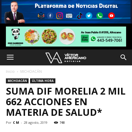
Inicio
MICHOACÁN
MICHOACÁN
ÚLTIMA HORA
SUMA DIF MORELIA 2 MIL
662 ACCIONES EN
MATERIA DE SALUD*
Por
C M
-
28 agosto, 2019
748