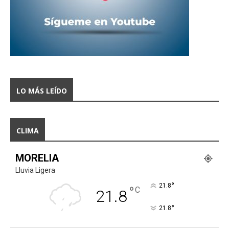
LO MÁS LEÍDO
CLIMA
MORELIA
Lluvia Ligera
°
21.8
°
C
21.8
°
21.8