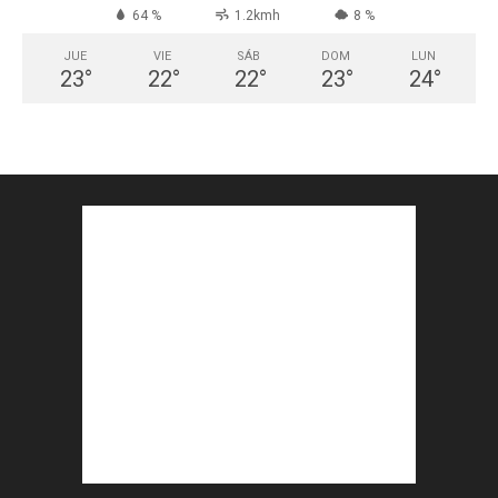
64 %
1.2kmh
8 %
JUE
VIE
SÁB
DOM
LUN
23
°
22
°
22
°
23
°
24
°