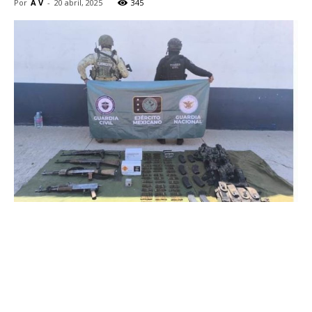
Por
A V
-
20 abril, 2025
345