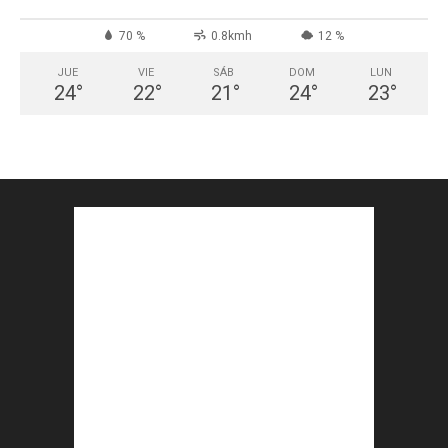
70 %
0.8kmh
12 %
JUE
VIE
SÁB
DOM
LUN
24
°
22
°
21
°
24
°
23
°