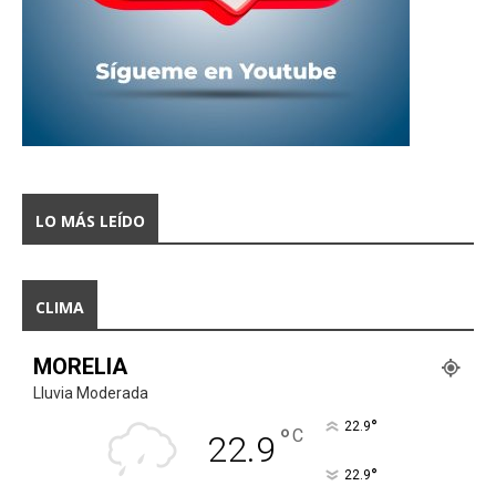
LO MÁS LEÍDO
CLIMA
MORELIA
Lluvia Moderada
°
22.9
°
C
22.9
°
22.9