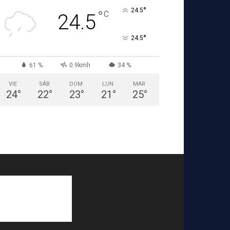
°
24.5
°
C
24.5
°
24.5
61 %
0.9kmh
34 %
VIE
SÁB
DOM
LUN
MAR
24
°
22
°
23
°
21
°
25
°