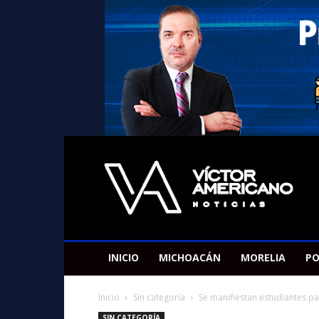
Americano
Victor
INICIO
MICHOACÁN
MORELIA
PO
Inicio
Sin categoría
Se manifiestan estudiantes pa
SIN CATEGORÍA