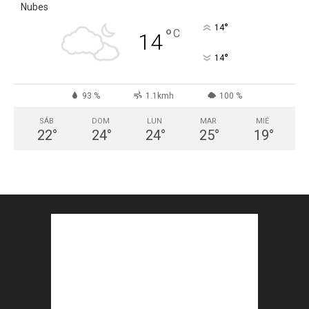
Nubes
°
14
°
C
14
°
14
93 %
1.1kmh
100 %
SÁB
DOM
LUN
MAR
MIÉ
22
°
24
°
24
°
25
°
19
°