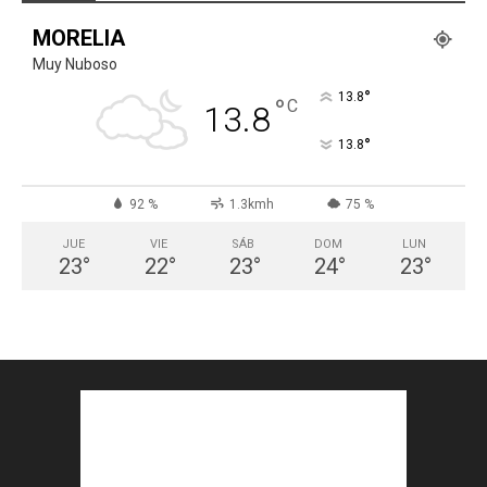
MORELIA
Muy Nuboso
°
13.8
°
C
13.8
°
13.8
92 %
1.3kmh
75 %
JUE
VIE
SÁB
DOM
LUN
23
°
22
°
23
°
24
°
23
°