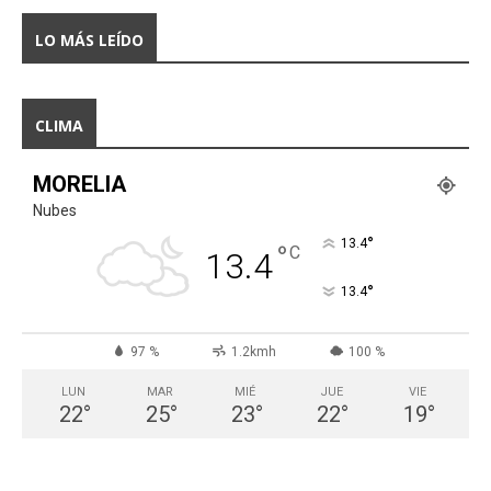
LO MÁS LEÍDO
CLIMA
MORELIA
Nubes
°
13.4
°
C
13.4
°
13.4
97 %
1.2kmh
100 %
LUN
MAR
MIÉ
JUE
VIE
22
°
25
°
23
°
22
°
19
°