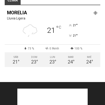
CLIMA
MORELIA
Lluvia Ligera
°
21
°
C
21
°
21
73 %
0.9kmh
100 %
SÁB
DOM
LUN
MAR
MIÉ
21
°
23
°
23
°
24
°
24
°