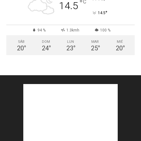
°
C
14.5
°
14.5
94 %
1.3kmh
100 %
SÁB
DOM
LUN
MAR
MIÉ
20
°
24
°
23
°
25
°
20
°