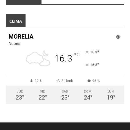
CLIMA
MORELIA
Nubes
°
16.3
°
C
16.3
°
16.3
92 %
2.1kmh
96 %
JUE
VIE
SÁB
DOM
LUN
23
°
22
°
23
°
24
°
19
°