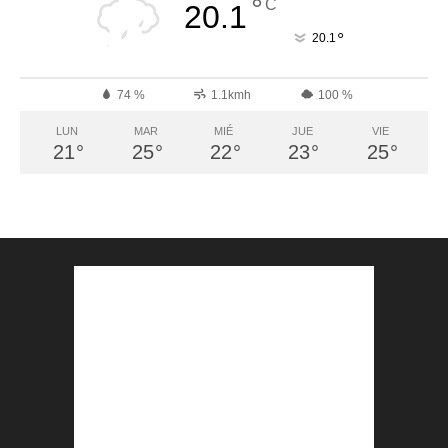
°
C
20.1
°
20.1
74 %
1.1kmh
100 %
LUN
MAR
MIÉ
JUE
VIE
21
°
25
°
22
°
23
°
25
°