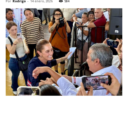
Por
Rodrigo
-
14 enero, 2026
584