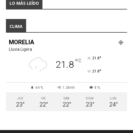
LO MÁS LEÍDO
CLIMA
MORELIA
Lluvia Ligera
°
21.8
°
C
21.8
°
21.8
64 %
1.2kmh
8 %
JUE
VIE
SÁB
DOM
LUN
23
°
22
°
22
°
23
°
24
°