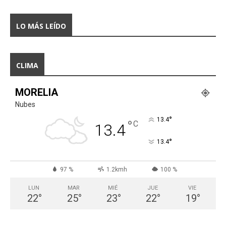
LO MÁS LEÍDO
CLIMA
MORELIA
Nubes
°
13.4
°
C
13.4
°
13.4
97 %
1.2kmh
100 %
LUN
MAR
MIÉ
JUE
VIE
22
°
25
°
23
°
22
°
19
°