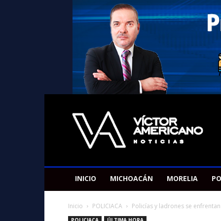
Americano
Victor
INICIO
MICHOACÁN
MORELIA
PO
Inicio
POLICIACA
Policías y ladrones se enfrentan 
POLICIACA
ÚLTIMA HORA