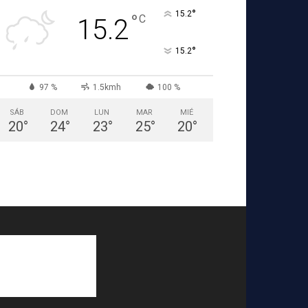
°
15.2
°
C
15.2
°
15.2
97 %
1.5kmh
100 %
SÁB
DOM
LUN
MAR
MIÉ
20
°
24
°
23
°
25
°
20
°