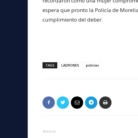
recordaron como una mujer comprometid
espera que pronto la Policía de Moreli
cumplimiento del deber.
TAGS
LADRONES
policías
Anterior