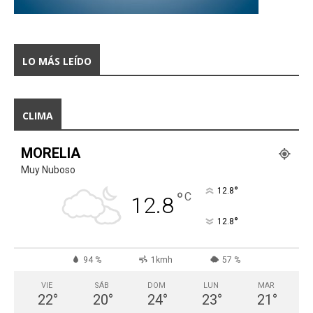
LO MÁS LEÍDO
CLIMA
MORELIA
Muy Nuboso
°
12.8
°
C
12.8
°
12.8
94 %
1kmh
57 %
VIE
SÁB
DOM
LUN
MAR
22
°
20
°
24
°
23
°
21
°