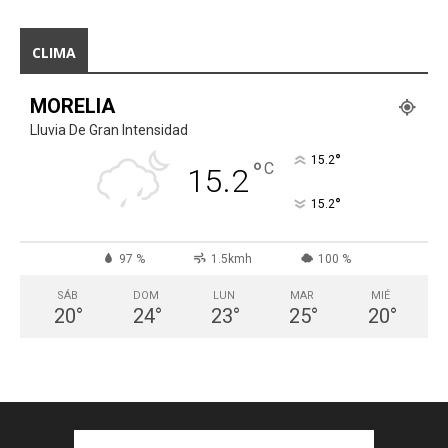
CLIMA
MORELIA
Lluvia De Gran Intensidad
°
15.2
°
C
15.2
°
15.2
97 %
1.5kmh
100 %
SÁB
DOM
LUN
MAR
MIÉ
20
°
24
°
23
°
25
°
20
°