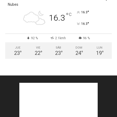
Nubes
°
16.3
°
C
16.3
°
16.3
92 %
2.1kmh
96 %
JUE
VIE
SÁB
DOM
LUN
23
°
22
°
23
°
24
°
19
°