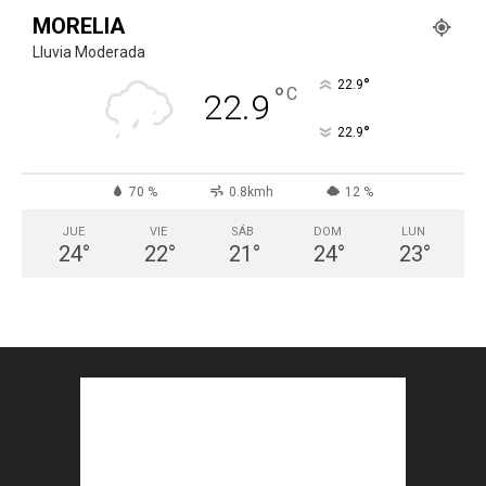
MORELIA
Lluvia Moderada
°
22.9
°
C
22.9
°
22.9
70 %
0.8kmh
12 %
JUE
VIE
SÁB
DOM
LUN
24
°
22
°
21
°
24
°
23
°