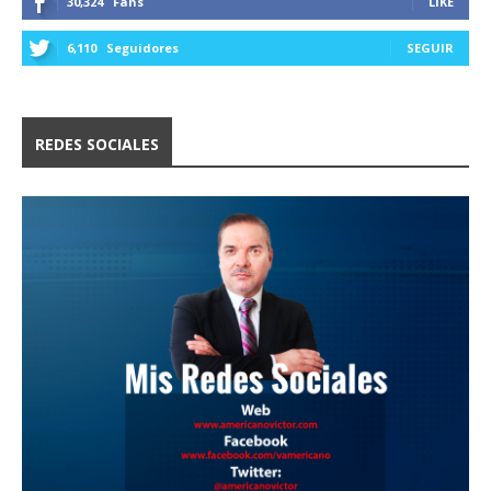
30,324
Fans
LIKE
6,110
Seguidores
SEGUIR
REDES SOCIALES