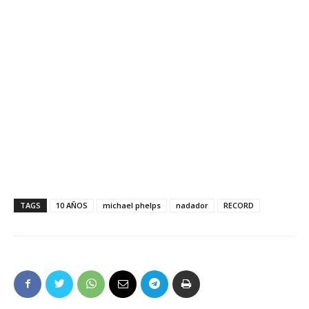
TAGS
10 AÑOS
michael phelps
nadador
RECORD