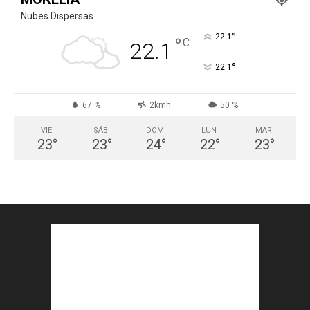
Nubes Dispersas
°
22.1
°
C
22.1
°
22.1
67 %
2kmh
50 %
VIE
SÁB
DOM
LUN
MAR
23
°
23
°
24
°
22
°
23
°