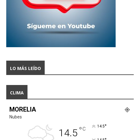
LO MÁS LEÍDO
CLIMA
MORELIA
Nubes
°
14.5
°
C
14.5
14.5