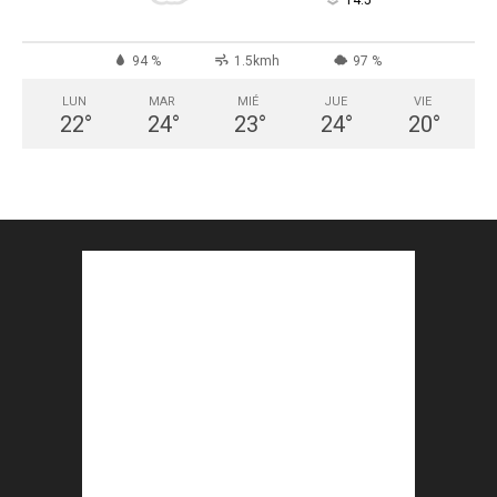
°
94 %
1.5kmh
97 %
LUN
MAR
MIÉ
JUE
VIE
22
°
24
°
23
°
24
°
20
°