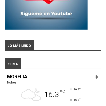
LO MÁS LEÍDO
CLIMA
MORELIA
Nubes
°
16.3
°
C
16.3
°
16.3