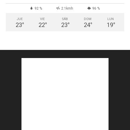
92 %
2.1kmh
96 %
JUE
VIE
SÁB
DOM
LUN
23
°
22
°
23
°
24
°
19
°